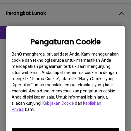
Perangkat Lunak
Pengaturan Cookie
Driver
drivers
BenQ menghargai privasi data Anda. Kami menggunakan
cookie dan teknologi serupa untuk memastikan Anda
OS:
Win2000|Win98|WinXP
mendapatkan pengalaman terbaik saat mengunjungi
OS Version:
situs web kami. Anda dapat menerima cookie ini dengan
Versi:
Rev0
mengklik “Terima Cookie”, atau klik “Hanya Cookie yang
Diperlukan” untuk menolak semua teknologi yang tidak
Perbarui:
2007/01/25
esensial. Anda dapat menyesuaikan pengaturan cookie
Ukuran File:
57.66 KB
Anda di sini kapan saja. Untuk informasi lebih lanjut,
silakan kunjungi
Kebijakan Cookie
dan
Kebijakan
Unduh
Privasi
kami.