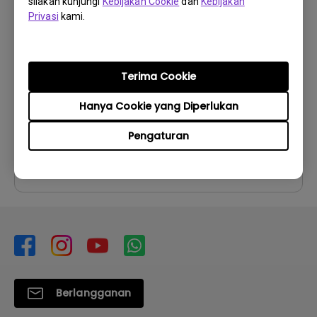
silakan kunjungi
Kebijakan Cookie
dan
Kebijakan
Petunjuk Penggunaan
Privasi
kami.
User Manual
Perbarui:
2006/10/27
Terima Cookie
Bahasa:
English
Ukuran File:
6.26 MB
Hanya Cookie yang Diperlukan
Versi:
Pengaturan
Pratinjau
Berlangganan