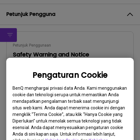
Petunjuk Pengguna
Petunjuk Penggunaan
Safety Warning and Notice
Perbarui:
2021/01/06
Pengaturan Cookie
Bahasa:
English
Ukuran File:
54.87 KB
BenQ menghargai privasi data Anda. Kami menggunakan
Versi:
cookie dan teknologi serupa untuk memastikan Anda
mendapatkan pengalaman terbaik saat mengunjungi
Pratinjau
situs web kami. Anda dapat menerima cookie ini dengan
mengklik “Terima Cookie”, atau klik “Hanya Cookie yang
Diperlukan” untuk menolak semua teknologi yang tidak
esensial. Anda dapat menyesuaikan pengaturan cookie
Anda di sini kapan saja. Untuk informasi lebih lanjut,