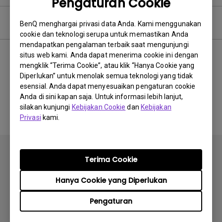
Pengaturan Cookie
Perangkat Lunak
BenQ menghargai privasi data Anda. Kami menggunakan
cookie dan teknologi serupa untuk memastikan Anda
mendapatkan pengalaman terbaik saat mengunjungi
situs web kami. Anda dapat menerima cookie ini dengan
mengklik “Terima Cookie”, atau klik “Hanya Cookie yang
Tidak ada perangkat lunak
Diperlukan” untuk menolak semua teknologi yang tidak
esensial. Anda dapat menyesuaikan pengaturan cookie
&amp; driver terkait
Anda di sini kapan saja. Untuk informasi lebih lanjut,
silakan kunjungi
Kebijakan Cookie
dan
Kebijakan
Privasi
kami.
Terima Cookie
Hanya Cookie yang Diperlukan
Berlangganan
Pengaturan