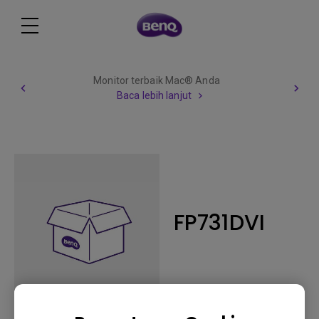
Monitor terbaik Mac® Anda
Baca lebih lanjut
FP731DVI