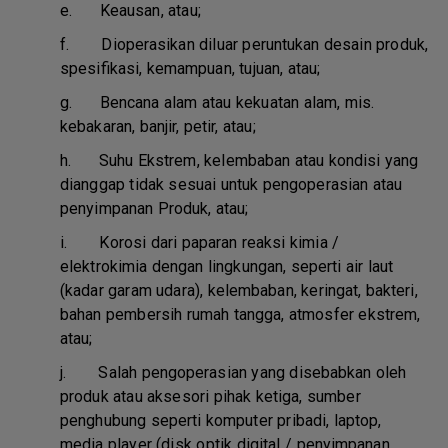
e.
Keausan, atau;
f.
Dioperasikan diluar peruntukan desain produk,
spesifikasi, kemampuan, tujuan, atau;
g.
Bencana alam atau kekuatan alam, mis.
kebakaran, banjir, petir, atau;
h.
Suhu Ekstrem, kelembaban atau kondisi yang
dianggap tidak sesuai untuk pengoperasian atau
penyimpanan Produk, atau;
i.
Korosi dari paparan reaksi kimia /
elektrokimia dengan lingkungan, seperti air laut
(kadar garam udara), kelembaban, keringat, bakteri,
bahan pembersih rumah tangga, atmosfer ekstrem,
atau;
j.
Salah pengoperasian yang disebabkan oleh
produk atau aksesori pihak ketiga, sumber
penghubung seperti komputer pribadi, laptop,
media player (disk optik digital / penyimpanan