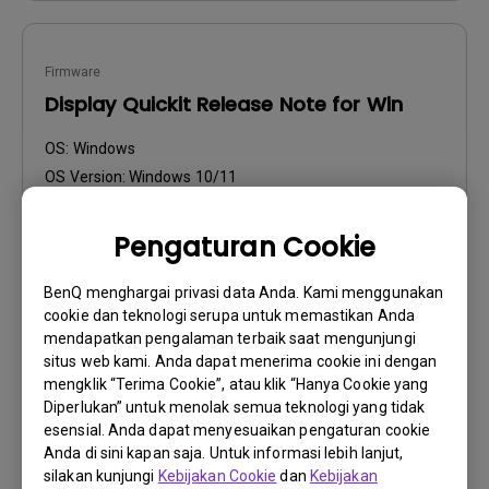
Firmware
Display Quickit Release Note for Win
OS:
Windows
OS Version:
Windows 10/11
Versi:
V1.1.28.0
Perbarui:
2026/07/09
Pengaturan Cookie
Ukuran File:
37.21 KB
BenQ menghargai privasi data Anda. Kami menggunakan
cookie dan teknologi serupa untuk memastikan Anda
Unduh
mendapatkan pengalaman terbaik saat mengunjungi
situs web kami. Anda dapat menerima cookie ini dengan
mengklik “Terima Cookie”, atau klik “Hanya Cookie yang
Diperlukan” untuk menolak semua teknologi yang tidak
esensial. Anda dapat menyesuaikan pengaturan cookie
Firmware
Anda di sini kapan saja. Untuk informasi lebih lanjut,
silakan kunjungi
Kebijakan Cookie
dan
Kebijakan
Display Quickit_How to use Guide