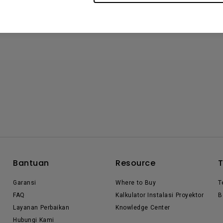
Bantuan
Resource
Garansi
Where to Buy
T
FAQ
Kalkulator Instalasi Proyektor
B
Layanan Perbaikan
Knowledge Center
Hubungi Kami