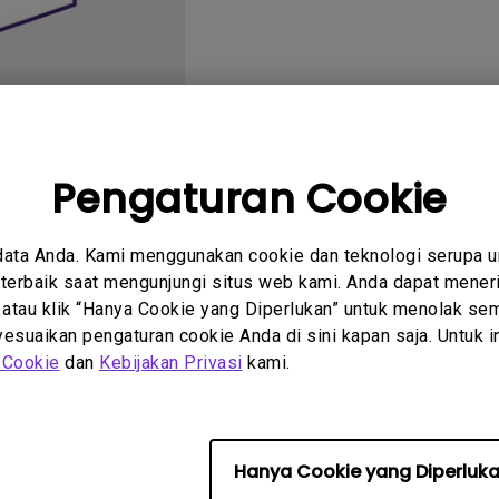
2.1 Channel Built-in
Speakers
With Low Input Lag
Pengaturan Cookie
tanyaan
Petunjuk
data Anda. Kami menggunakan cookie dan teknologi serupa 
um
Pengguna
erbaik saat mengunjungi situs web kami. Anda dapat meneri
 atau klik “Hanya Cookie yang Diperlukan” untuk menolak sem
suaikan pengaturan cookie Anda di sini kapan saja. Untuk inf
 Cookie
dan
Kebijakan Privasi
kami.
 perangkat lunak &amp; driv
Hanya Cookie yang Diperluk