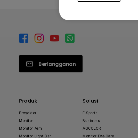
Berlangganan
Produk
Solusi
Proyektor
E-Sports
Monitor
Business
Monitor Arm
AQCOLOR
Monitor Light Bar
Monitor Eye-Care