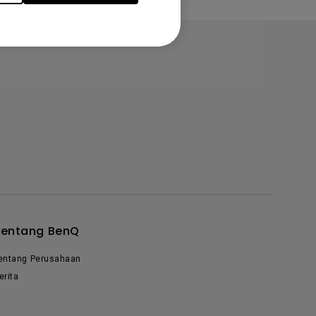
Tentang BenQ
entang Perusahaan
erita