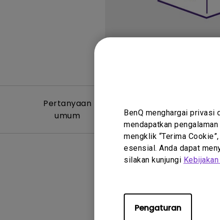
Pertanyaan
Video Per
BenQ menghargai privasi 
umum
Um
mendapatkan pengalaman t
mengklik “Terima Cookie”,
esensial. Anda dapat menye
silakan kunjungi
Kebijakan
Tidak ada
Pengaturan