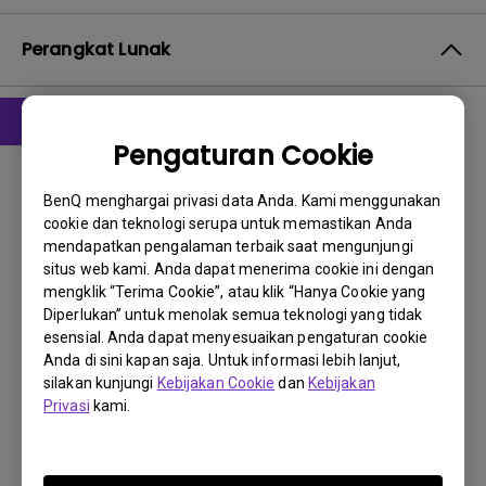
Perangkat Lunak
Pengaturan Cookie
Driver
drivers
BenQ menghargai privasi data Anda. Kami menggunakan
cookie dan teknologi serupa untuk memastikan Anda
OS:
WindowVista|WinXP
mendapatkan pengalaman terbaik saat mengunjungi
OS Version:
situs web kami. Anda dapat menerima cookie ini dengan
Versi:
1.0
mengklik “Terima Cookie”, atau klik “Hanya Cookie yang
Diperlukan” untuk menolak semua teknologi yang tidak
Perbarui:
2008/04/02
esensial. Anda dapat menyesuaikan pengaturan cookie
Ukuran File:
326.5 KB
Anda di sini kapan saja. Untuk informasi lebih lanjut,
silakan kunjungi
Kebijakan Cookie
dan
Kebijakan
Unduh
Privasi
kami.