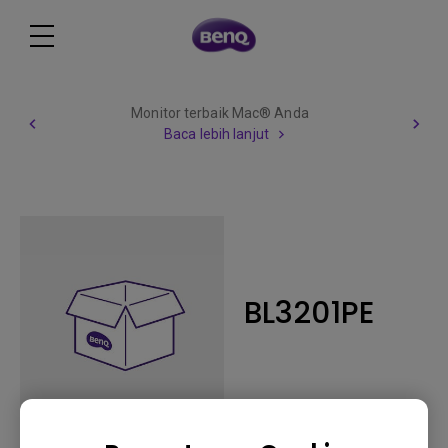
Monitor terbaik Mac® Anda
Baca lebih lanjut
BL3201PE