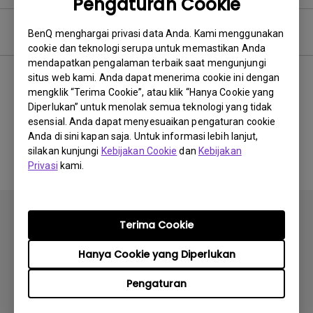
Pengaturan Cookie
Perangkat Lunak
BenQ menghargai privasi data Anda. Kami menggunakan
cookie dan teknologi serupa untuk memastikan Anda
mendapatkan pengalaman terbaik saat mengunjungi
situs web kami. Anda dapat menerima cookie ini dengan
mengklik “Terima Cookie”, atau klik “Hanya Cookie yang
Tidak ada perangkat lunak
Diperlukan” untuk menolak semua teknologi yang tidak
esensial. Anda dapat menyesuaikan pengaturan cookie
&amp; driver terkait
Anda di sini kapan saja. Untuk informasi lebih lanjut,
silakan kunjungi
Kebijakan Cookie
dan
Kebijakan
Privasi
kami.
Terima Cookie
Hanya Cookie yang Diperlukan
Berlangganan
Pengaturan