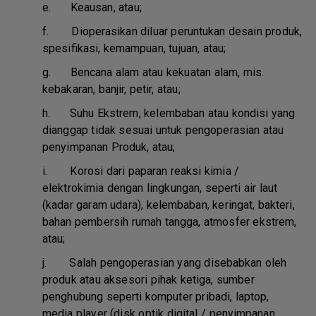
e.
Keausan, atau;
f.
Dioperasikan diluar peruntukan desain produk,
spesifikasi, kemampuan, tujuan, atau;
g.
Bencana alam atau kekuatan alam, mis.
kebakaran, banjir, petir, atau;
h.
Suhu Ekstrem, kelembaban atau kondisi yang
dianggap tidak sesuai untuk pengoperasian atau
penyimpanan Produk, atau;
i.
Korosi dari paparan reaksi kimia /
elektrokimia dengan lingkungan, seperti air laut
(kadar garam udara), kelembaban, keringat, bakteri,
bahan pembersih rumah tangga, atmosfer ekstrem,
atau;
j.
Salah pengoperasian yang disebabkan oleh
produk atau aksesori pihak ketiga, sumber
penghubung seperti komputer pribadi, laptop,
media player (disk optik digital / penyimpanan