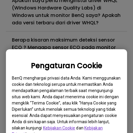
Apakah saya perlu menginstal driver WHQL
(Windows Hardware Quality Labs) di
Windows untuk monitor BenQ saya? Apakah
ada versi terbaru dari driver WHQL?
Berapa kisaran maksimum deteksi sensor
ECO ? Mengapa sensor ECO pada monitor
saya tidak berfungsi sebagaimana
mestinya?
Pengaturan Cookie
BenQ menghargai privasi data Anda. Kami menggunakan
Mengapa monitor saya berkedip-kedip?
cookie dan teknologi serupa untuk memastikan Anda
mendapatkan pengalaman terbaik saat mengunjungi
Mengapa monitor BenQ saya tidak dapat
situs web kami. Anda dapat menerima cookie ini dengan
mengklik “Terima Cookie”, atau klik “Hanya Cookie yang
ditampilkan dengan benar melalui kabel
Diperlukan” untuk menolak semua teknologi yang tidak
USB-C(Type C)?
esensial. Anda dapat menyesuaikan pengaturan cookie
Anda di sini kapan saja. Untuk informasi lebih lanjut,
Apa itu kebocoran lampu latar atau
silakan kunjungi
Kebijakan Cookie
dan
Kebijakan