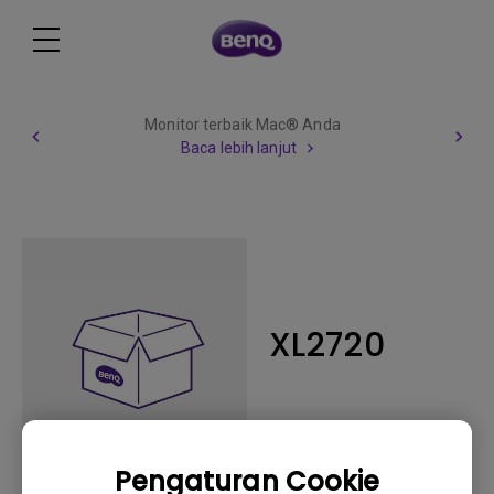
Monitor terbaik Mac® Anda
Baca lebih lanjut
XL2720
Pengaturan Cookie