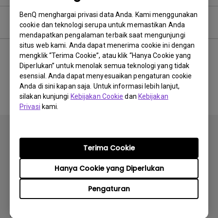
BenQ menghargai privasi data Anda. Kami menggunakan
Pertanyaan umum
cookie dan teknologi serupa untuk memastikan Anda
mendapatkan pengalaman terbaik saat mengunjungi
situs web kami. Anda dapat menerima cookie ini dengan
mengklik “Terima Cookie”, atau klik “Hanya Cookie yang
Diperlukan” untuk menolak semua teknologi yang tidak
Tidak ada FAQ terkait
esensial. Anda dapat menyesuaikan pengaturan cookie
Anda di sini kapan saja. Untuk informasi lebih lanjut,
silakan kunjungi
Kebijakan Cookie
dan
Kebijakan
Privasi
kami.
Terima Cookie
Hanya Cookie yang Diperlukan
Berlangganan
Pengaturan
Produk