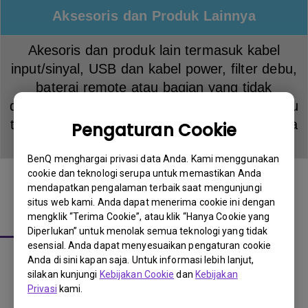
Aksesoris dan Produk Lainnya
Akesoris dan produk lain termasuk kabel
input/sinyal, USB dan kabel power, filter debu,
baterai remote atau bagian yang tidak
disebutkan secara spesifik di dokumen ini atau
tidak tersedia secara resmi di BenQ Indonesia
Pengaturan Cookie
tidak memiliki garansi
BenQ menghargai privasi data Anda. Kami menggunakan
cookie dan teknologi serupa untuk memastikan Anda
mendapatkan pengalaman terbaik saat mengunjungi
situs web kami. Anda dapat menerima cookie ini dengan
Prosedur Garansi
mengklik “Terima Cookie”, atau klik “Hanya Cookie yang
Diperlukan” untuk menolak semua teknologi yang tidak
esensial. Anda dapat menyesuaikan pengaturan cookie
1.
Jika anda membeli produk dari reseller resmi BenQ,
Anda di sini kapan saja. Untuk informasi lebih lanjut,
silahkan hubungi reseller untuk keperluan klaim garansi.
silakan kunjungi
Kebijakan Cookie
dan
Kebijakan
Privasi
kami.
Jika anda tidak dapat mengembalikan product ke reseller
BenQ untuk alasan apapun, silahkan hubungi kami untuk