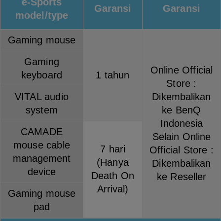
e-Sports
Garansi
Garansi
model/type
Gaming mouse
Gaming
Online Official
keyboard
1 tahun
Store :
VITAL audio
Dikembalikan
system
ke BenQ
Indonesia
CAMADE
Selain Online
mouse cable
7 hari
Official Store :
management
(Hanya
Dikembalikan
device
Death On
ke Reseller
Arrival)
Gaming mouse
pad