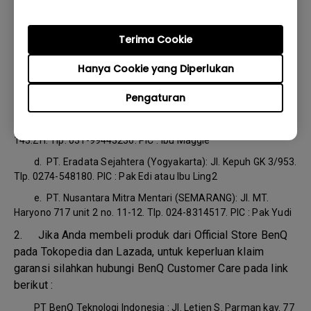
dukungan lebih lanjut:
Terima Cookie
a.
Andal Global Solusindo (JAKARTA): Jl. Pangeran
Jayakarta 117 blok C no. 31. Tlp. 22682275, 22682200. PIC : Ibu
Hanya Cookie yang Diperlukan
Erna
b.
CV. Nusantara Era Teknologi (BANDUNG): Ruko Segitiga
Pengaturan
Emas Kosambi blok C11. Tlp. 022-7236983. PIC : Ibu Salamah
c.
PT. Subur Bejo (SURABAYA):Ruko Graha Mustika no.
143.ZH. Tlp. 031-99443236. PIC : Ibu Maggie
d.
PT. Eradata Sejahtera (Yogyakarta): Jl. Kepuh GK 3/953.
Tlp. 0274-548180. PIC : Pak Edi atau Ibu Ling2
e.
PT. Nusantara Mitra Mentari (SEMARANG): Jl. MT.
Haryono 717 unit 2 no. 11-12. Tlp. 024-8314517. PIC : Pak Yudi
2. Jika Anda membeli produk dari Official Store BenQ
pada Tokopedia dan Lazada, untuk keperluan klaim
garansi silahkan hubungi BenQ Customer Care pada link
berikut :
PT BenQ Teknologi Indonesia : Jl. Letjen S. Parman kav. 77