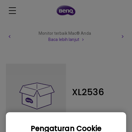
Monitor terbaik Mac® Anda
Baca lebih lanjut
XL2536
Pengaturan Cookie