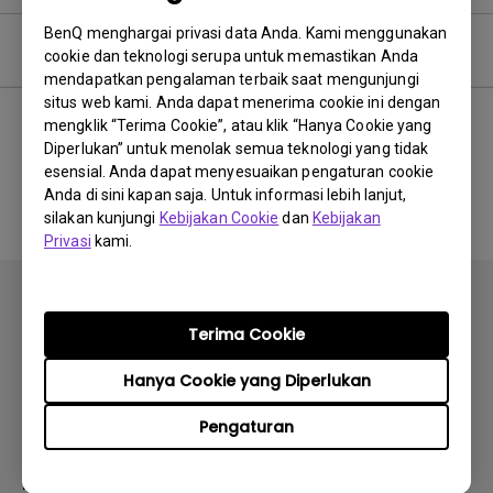
BenQ menghargai privasi data Anda. Kami menggunakan
Pertanyaan umum
cookie dan teknologi serupa untuk memastikan Anda
mendapatkan pengalaman terbaik saat mengunjungi
situs web kami. Anda dapat menerima cookie ini dengan
mengklik “Terima Cookie”, atau klik “Hanya Cookie yang
Diperlukan” untuk menolak semua teknologi yang tidak
Tidak ada FAQ terkait
esensial. Anda dapat menyesuaikan pengaturan cookie
Anda di sini kapan saja. Untuk informasi lebih lanjut,
silakan kunjungi
Kebijakan Cookie
dan
Kebijakan
Privasi
kami.
Terima Cookie
Hanya Cookie yang Diperlukan
Berlangganan
Pengaturan
Produk