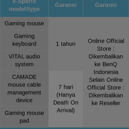
e-Sports
Garansi
Garansi
model/type
Gaming mouse
Gaming
Online Official
keyboard
1 tahun
Store :
VITAL audio
Dikembalikan
system
ke BenQ
Indonesia
CAMADE
Selain Online
mouse cable
7 hari
Official Store :
management
(Hanya
Dikembalikan
device
Death On
ke Reseller
Arrival)
Gaming mouse
pad