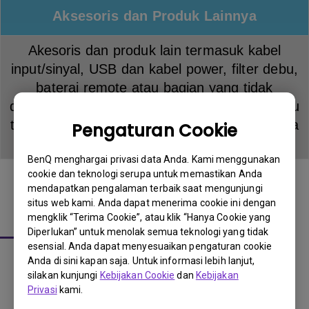
Aksesoris dan Produk Lainnya
Akesoris dan produk lain termasuk kabel
input/sinyal, USB dan kabel power, filter debu,
baterai remote atau bagian yang tidak
disebutkan secara spesifik di dokumen ini atau
tidak tersedia secara resmi di BenQ Indonesia
Pengaturan Cookie
tidak memiliki garansi
BenQ menghargai privasi data Anda. Kami menggunakan
cookie dan teknologi serupa untuk memastikan Anda
mendapatkan pengalaman terbaik saat mengunjungi
situs web kami. Anda dapat menerima cookie ini dengan
Prosedur Garansi
mengklik “Terima Cookie”, atau klik “Hanya Cookie yang
Diperlukan” untuk menolak semua teknologi yang tidak
esensial. Anda dapat menyesuaikan pengaturan cookie
1.
Jika anda membeli produk dari reseller resmi BenQ,
Anda di sini kapan saja. Untuk informasi lebih lanjut,
silahkan hubungi reseller untuk keperluan klaim garansi.
silakan kunjungi
Kebijakan Cookie
dan
Kebijakan
Privasi
kami.
Jika anda tidak dapat mengembalikan product ke reseller
BenQ untuk alasan apapun, silahkan hubungi kami untuk