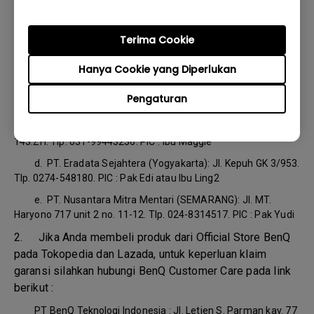
dukungan lebih lanjut:
Terima Cookie
a.
Andal Global Solusindo (JAKARTA): Jl. Pangeran
Jayakarta 117 blok C no. 31. Tlp. 22682275, 22682200. PIC : Ibu
Hanya Cookie yang Diperlukan
Erna
b.
CV. Nusantara Era Teknologi (BANDUNG): Ruko Segitiga
Pengaturan
Emas Kosambi blok C11. Tlp. 022-7236983. PIC : Ibu Salamah
c.
PT. Subur Bejo (SURABAYA):Ruko Graha Mustika no.
143.ZH. Tlp. 031-99443236. PIC : Ibu Maggie
d.
PT. Eradata Sejahtera (Yogyakarta): Jl. Kepuh GK 3/953.
Tlp. 0274-548180. PIC : Pak Edi atau Ibu Ling2
e.
PT. Nusantara Mitra Mentari (SEMARANG): Jl. MT.
Haryono 717 unit 2 no. 11-12. Tlp. 024-8314517. PIC : Pak Yudi
2. Jika Anda membeli produk dari Official Store BenQ
pada Tokopedia dan Lazada, untuk keperluan klaim
garansi silahkan hubungi BenQ Customer Care pada link
berikut :
PT BenQ Teknologi Indonesia : Jl. Letjen S. Parman kav. 77