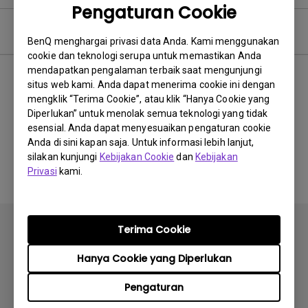
Pengaturan Cookie
Video Pertanyaan Umum
BenQ menghargai privasi data Anda. Kami menggunakan
cookie dan teknologi serupa untuk memastikan Anda
mendapatkan pengalaman terbaik saat mengunjungi
Terbaru
0 hasil
situs web kami. Anda dapat menerima cookie ini dengan
mengklik “Terima Cookie”, atau klik “Hanya Cookie yang
Diperlukan” untuk menolak semua teknologi yang tidak
esensial. Anda dapat menyesuaikan pengaturan cookie
Anda di sini kapan saja. Untuk informasi lebih lanjut,
Tidak ada video terkait
silakan kunjungi
Kebijakan Cookie
dan
Kebijakan
Privasi
kami.
Terima Cookie
Hanya Cookie yang Diperlukan
Berlangganan
Pengaturan