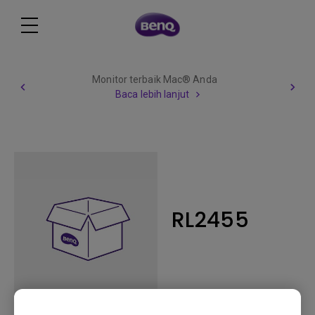
Monitor terbaik Mac® Anda
Baca lebih lanjut
RL2455