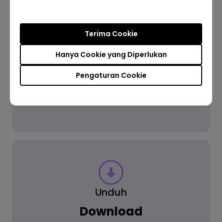
Terima Cookie
FAQ
FAQ
Hanya Cookie yang Diperlukan
Pengaturan Cookie
Cek FAQ
Unduh
Download