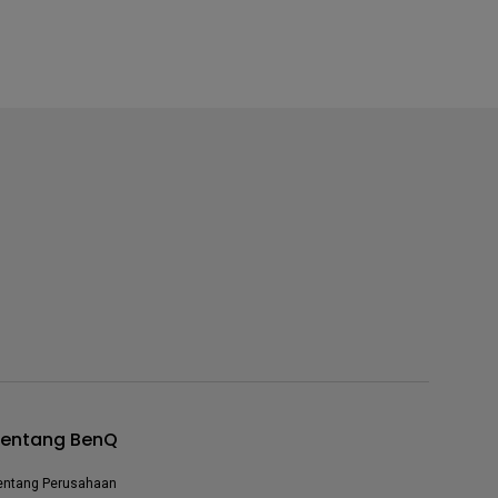
entang BenQ
entang Perusahaan