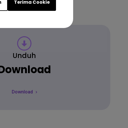
n
Terima Cookie
Unduh
Download
Download