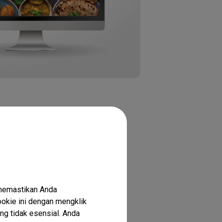
afer
or secara
 memastikan Anda
k 16:9 dan memiliki keunggulan
okie ini dengan mengklik
are edit foto seperti Lightroom
ng tidak esensial. Anda
lam melakukan pekerjaan tanpa