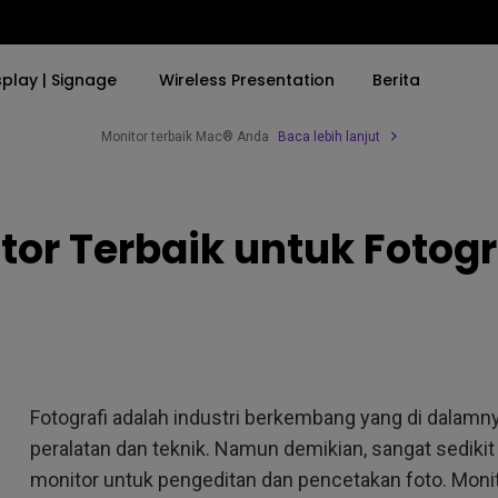
splay | Signage
Wireless Presentation
Berita
Monitor terbaik Mac® Anda
Baca lebih lanjut
By Trending Word
By Trending Word
Aksesoris Monitor
Explore Proyektor 
tor Terbaik untuk Fotogr
4K(3840x2160)
4K UHD (3840×2160)
Ergonomic Moni
Professional Ins
6
USB-C
Short Throw
ScreenBar
Exhibition & Sim
With HAS
2D, Vertical／Horizontal
Small Business 
rld
Keystone
Corporation
27"~28"
LED
Education
Fotografi adalah industri berkembang yang di dalam
165Hz
Laser
Golf Simulator
peralatan dan teknik. Namun demikian, sangat sediki
P3
monitor untuk pengeditan dan pencetakan foto. Moni
With Android TV