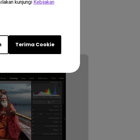
silakan kunjungi
Kebijakan
gguna untuk sepenuhnya
 tradisional 4:3 (dengan rasio
 anamorf (2,39:1) yang digunakan
n
Terima Cookie