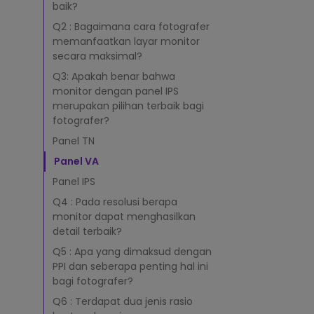
r
baik?
b
a
Q2 : Bagaimana cara fotografer
i
memanfaatkan layar monitor
k
secara maksimal?
u
Q3: Apakah benar bahwa
n
monitor dengan panel IPS
t
merupakan pilihan terbaik bagi
u
fotografer?
k
F
Panel TN
o
Panel VA
t
o
Panel IPS
g
Q4 : Pada resolusi berapa
r
monitor dapat menghasilkan
a
detail terbaik?
f
e
Q5 : Apa yang dimaksud dengan
r
PPI dan seberapa penting hal ini
?
bagi fotografer?
Q6 : Terdapat dua jenis rasio