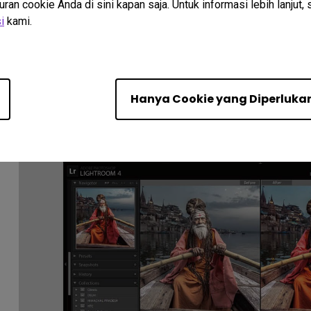
n cookie Anda di sini kapan saja. Untuk informasi lebih lanjut, 
harus beralih antara jendela dan memfasilitasi pen
i
kami.
memanfaatkan tampilan. Dibandingkan dengan monitor
aspek 1,33:1), monitor 16:9 lebih dekat dengan rasio
dalam industri film.
Hanya Cookie yang Diperluka