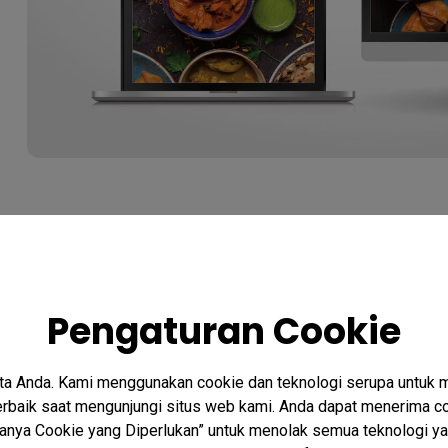
Q2 : Bagaimana cara fotogr
memanfaatkan layar monit
Pengaturan Cookie
maksimal?
ta Anda. Kami menggunakan cookie dan teknologi serupa untuk
Sebagian besar monitor dilengkapi dengan rasio aspe
baik saat mengunjungi situs web kami. Anda dapat menerima co
dalam tampilan komprehensif saat menjalankan softw
“Hanya Cookie yang Diperlukan” untuk menolak semua teknologi ya
atau Photoshop. Ini dapat meningkatkan efisiensi da