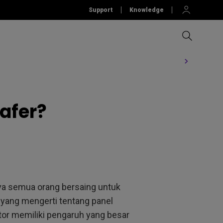
Support
Knowledge
Compare All Projectors
Compare All Monitors
Education Software
Komersil
afer?
tor Arm
tallation
Aksesori
Software
Accessories
ulation
Ergonomic Monitor Arm
Software
&
ScreenBar
nya semua orang bersaing untuk
t yang mengerti tentang panel
tor memiliki pengaruh yang besar