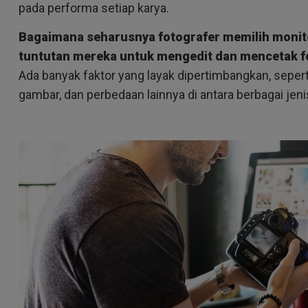
2.1 Channel Built-in
pada performa setiap karya.
Speakers
With Low Input Lag
Bagaimana seharusnya fotografer memilih moni
tuntutan mereka untuk mengedit dan mencetak f
Ada banyak faktor yang layak dipertimbangkan, seperti 
gambar, dan perbedaan lainnya di antara berbagai jeni