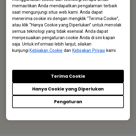
memastikan Anda mendapatkan pengalaman terbaik
Jadi yang pertama mengetahui info terbaru kami
saat mengunjungi situs web kami. Anda dapat
menerima cookie ini dengan mengklik “Terima Cookie”,
atau klik “Hanya Cookie yang Diperlukan” untuk menolak
Langganan
semua teknologi yang tidak esensial. Anda dapat
menyesuaikan pengaturan cookie Anda di sini kapan
saja. Untuk informasi lebih lanjut, silakan
kunjungi
Kebijakan Cookie
dan
Kebijakan Privasi
kami.
Kantor BenQ
BenQ Indonesia Liaison Office
Terima Cookie
Wisma 77 2nd Tower, 15th Floor Jl. Letjen S. Parman kav. 77,
Slipi, Jakarta Barat 11410
Hanya Cookie yang Diperlukan
Tel: +62-21-29675-969
Pengaturan
Atau temukan kantor local terdekat Anda