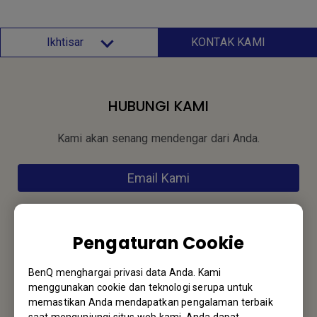
Ikhtisar
KONTAK KAMI
HUBUNGI KAMI
Kami akan senang mendengar dari Anda.
Email Kami
Pengaturan Cookie
Langganan Newsletter
BenQ menghargai privasi data Anda. Kami
Jadi yang pertama mengetahui info terbaru kami
menggunakan cookie dan teknologi serupa untuk
memastikan Anda mendapatkan pengalaman terbaik
saat mengunjungi situs web kami. Anda dapat