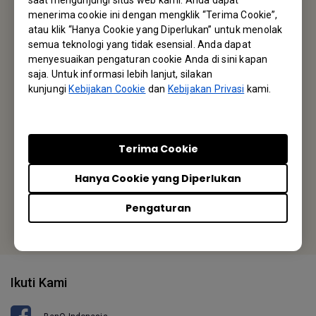
Langganan
menerima cookie ini dengan mengklik “Terima Cookie”,
atau klik “Hanya Cookie yang Diperlukan” untuk menolak
semua teknologi yang tidak esensial. Anda dapat
menyesuaikan pengaturan cookie Anda di sini kapan
Kantor BenQ
saja. Untuk informasi lebih lanjut, silakan
kunjungi
Kebijakan Cookie
dan
Kebijakan Privasi
kami.
BenQ Indonesia Liaison Office
Wisma 77 2nd Tower, 15th Floor Jl. Letjen S. Parman kav. 77,
Slipi, Jakarta Barat 11410
Terima Cookie
Tel: +62-21-29675-969
Hanya Cookie yang Diperlukan
Pengaturan
Atau temukan kantor local terdekat Anda
Ikuti Kami