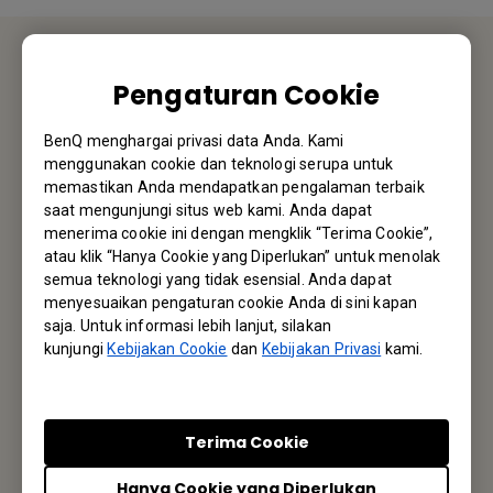
Pengaturan Cookie
HUBUNGI KAMI
BenQ menghargai privasi data Anda. Kami
Kami akan senang mendengar dari Anda.
menggunakan cookie dan teknologi serupa untuk
memastikan Anda mendapatkan pengalaman terbaik
Email Kami
saat mengunjungi situs web kami. Anda dapat
menerima cookie ini dengan mengklik “Terima Cookie”,
atau klik “Hanya Cookie yang Diperlukan” untuk menolak
semua teknologi yang tidak esensial. Anda dapat
Langganan Newsletter
menyesuaikan pengaturan cookie Anda di sini kapan
saja. Untuk informasi lebih lanjut, silakan
kunjungi
Kebijakan Cookie
dan
Kebijakan Privasi
kami.
Jadi yang pertama mengetahui info terbaru kami
Langganan
Terima Cookie
Hanya Cookie yang Diperlukan