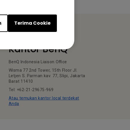
n
Terima Cookie
Kantor BenQ
BenQ Indonesia Liaison Office
Wisma 77 2nd Tower, 15th Floor Jl.
Letjen S. Parman kav. 77, Slipi, Jakarta
Barat 11410
Tel: +62-21-29675-969
Atau temukan kantor local terdekat
Anda