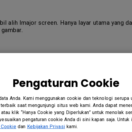
l alih lmajor screen. Hanya layar utama yang d
i gambar.
sentation & Collaboration
Pengaturan Cookie
data Anda. Kami menggunakan cookie dan teknologi serupa
erbaik saat mengunjungi situs web kami. Anda dapat mener
ntu?
 atau klik “Hanya Cookie yang Diperlukan” untuk menolak se
Iya
Tidak
esuaikan pengaturan cookie Anda di sini kapan saja. Untuk in
 Cookie
dan
Kebijakan Privasi
kami.