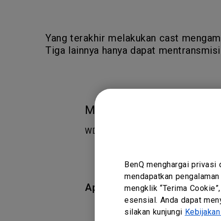
Yang terakhir melakukan cast mengambi
Tiga lainnya hanya dapat mentransmis
Model yang Berlaku
WDC20 InstaShow S for Wireless Pre
BenQ menghargai privasi 
mendapatkan pengalaman t
Apakah informasi ini memba
mengklik “Terima Cookie”,
esensial. Anda dapat meny
silakan kunjungi
Kebijakan