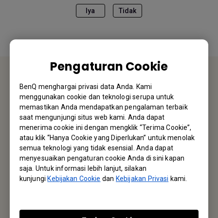
Iya
Tidak
Pengaturan Cookie
BenQ menghargai privasi data Anda. Kami
HUBUNGI KAMI
menggunakan cookie dan teknologi serupa untuk
memastikan Anda mendapatkan pengalaman terbaik
Kami akan senang mendengar dari Anda.
saat mengunjungi situs web kami. Anda dapat
menerima cookie ini dengan mengklik “Terima Cookie”,
atau klik “Hanya Cookie yang Diperlukan” untuk menolak
Email Kami
semua teknologi yang tidak esensial. Anda dapat
menyesuaikan pengaturan cookie Anda di sini kapan
saja. Untuk informasi lebih lanjut, silakan
kunjungi
Kebijakan Cookie
dan
Kebijakan Privasi
kami.
Langganan Newsletter
Jadi yang pertama mengetahui info terbaru kami