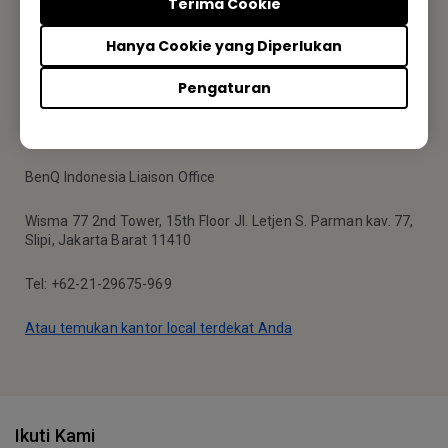
Terima Cookie
Hanya Cookie yang Diperlukan
Langganan
Pengaturan
Kantor BenQ
BenQ Indonesia Liaison Office
Wisma 77 2nd Tower, 15th Floor Jl. Letjen S. Parman kav. 77,
Slipi, Jakarta Barat 11410
Tel: +62-21-29675-969
Atau temukan kantor local terdekat Anda
Ikuti Kami