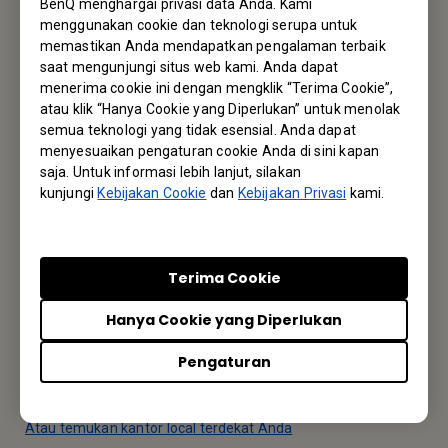
BenQ menghargai privasi data Anda. Kami
menggunakan cookie dan teknologi serupa untuk
Langganan Newsletter
memastikan Anda mendapatkan pengalaman terbaik
saat mengunjungi situs web kami. Anda dapat
Jadi yang pertama mengetahui info terbaru kami
menerima cookie ini dengan mengklik “Terima Cookie”,
atau klik “Hanya Cookie yang Diperlukan” untuk menolak
semua teknologi yang tidak esensial. Anda dapat
Langganan
menyesuaikan pengaturan cookie Anda di sini kapan
saja. Untuk informasi lebih lanjut, silakan
kunjungi
Kebijakan Cookie
dan
Kebijakan Privasi
kami.
Kantor BenQ
Terima Cookie
BenQ Indonesia Liaison Office
Hanya Cookie yang Diperlukan
Wisma 77 2nd Tower, 15th Floor Jl. Letjen S. Parman kav. 77,
Slipi, Jakarta Barat 11410
Pengaturan
Tel: +62-21-29675-969
Atau temukan kantor local terdekat Anda