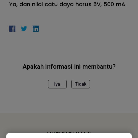
Ya, dan nilai catu daya harus 5V, 500 mA.
Apakah informasi ini membantu?
Iya
Tidak
HUBUNGI KAMI