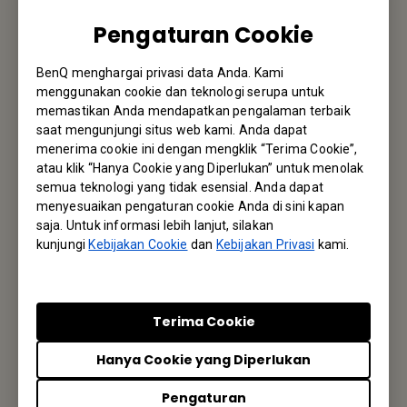
Pengaturan Cookie
Kami akan senang mendengar dari Anda.
BenQ menghargai privasi data Anda. Kami
Email Kami
menggunakan cookie dan teknologi serupa untuk
memastikan Anda mendapatkan pengalaman terbaik
saat mengunjungi situs web kami. Anda dapat
menerima cookie ini dengan mengklik “Terima Cookie”,
Langganan Newsletter
atau klik “Hanya Cookie yang Diperlukan” untuk menolak
semua teknologi yang tidak esensial. Anda dapat
Jadi yang pertama mengetahui info terbaru kami
menyesuaikan pengaturan cookie Anda di sini kapan
saja. Untuk informasi lebih lanjut, silakan
kunjungi
Kebijakan Cookie
dan
Kebijakan Privasi
kami.
Langganan
Terima Cookie
Kantor BenQ
Hanya Cookie yang Diperlukan
BenQ Indonesia Liaison Office
Pengaturan