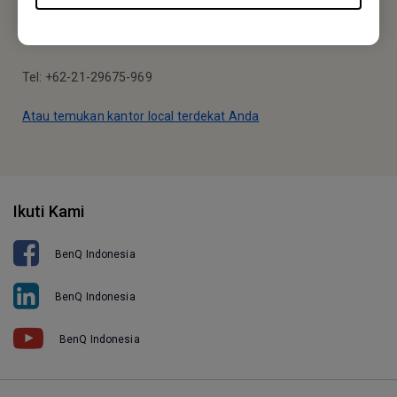
Wisma 77 2nd Tower, 15th Floor Jl. Letjen S. Parman kav. 77,
Slipi, Jakarta Barat 11410
Tel: +62-21-29675-969
Atau temukan kantor local terdekat Anda
Ikuti Kami
BenQ Indonesia
BenQ Indonesia
BenQ Indonesia