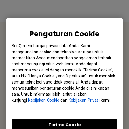
Pengaturan Cookie
HUBUNGI KAMI
BenQ menghargai privasi data Anda. Kami
menggunakan cookie dan teknologi serupa untuk
Kami akan senang mendengar dari Anda.
memastikan Anda mendapatkan pengalaman terbaik
saat mengunjungi situs web kami. Anda dapat
menerima cookie ini dengan mengklik “Terima Cookie”,
Email Kami
atau klik “Hanya Cookie yang Diperlukan” untuk menolak
semua teknologi yang tidak esensial. Anda dapat
menyesuaikan pengaturan cookie Anda di sini kapan
saja. Untuk informasi lebih lanjut, silakan
Langganan Newsletter
kunjungi
Kebijakan Cookie
dan
Kebijakan Privasi
kami.
Jadi yang pertama mengetahui info terbaru kami
Terima Cookie