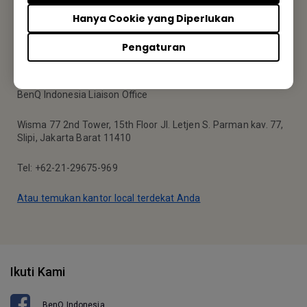
Langganan
Hanya Cookie yang Diperlukan
Pengaturan
Kantor BenQ
BenQ Indonesia Liaison Office
Wisma 77 2nd Tower, 15th Floor Jl. Letjen S. Parman kav. 77,
Slipi, Jakarta Barat 11410
Tel: +62-21-29675-969
Atau temukan kantor local terdekat Anda
Ikuti Kami
BenQ Indonesia