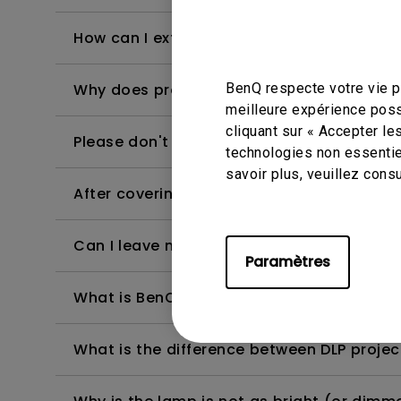
How can I extend lamp life?
BenQ respecte votre vie pr
Why does projector have black line or flic
meilleure expérience poss
cliquant sur « Accepter le
Please don't place the projector in any of
technologies non essentie
savoir plus, veuillez cons
After covering the lamp lens while projecto
Can I leave my projector turned on 24/7?
Paramètres
What is BenQ Short-Throw Technology?
What is the difference between DLP projec