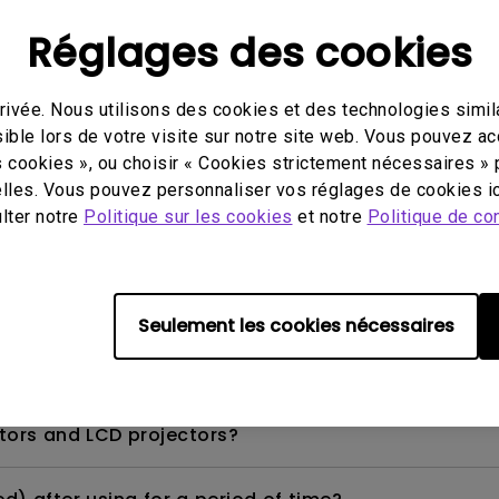
Réglages des cookies
ivée. Nous utilisons des cookies et des technologies simila
ker on the display?
ible lors de votre visite sur notre site web. Vous pouvez a
s cookies », ou choisir « Cookies strictement nécessaires » 
 the following environments.
lles. Vous pouvez personnaliser vos réglages de cookies ic
ulter notre
Politique sur les cookies
et notre
Politique de con
r is on, the image is now blurred.
Seulement les cookies nécessaires
tors and LCD projectors?