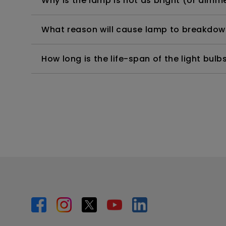
Why is the lamp is not as bright (or dimme
What reason will cause lamp to breakdow
How long is the life-span of the light bulb