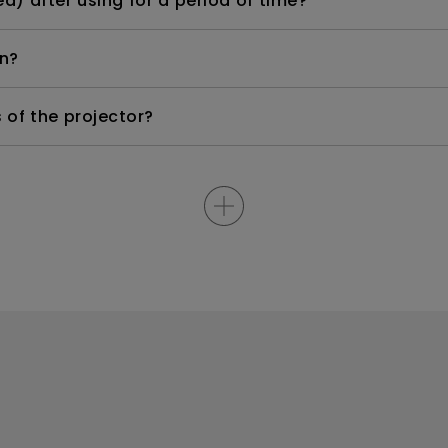
d) after using for a period of time?
n?
s of the projector?