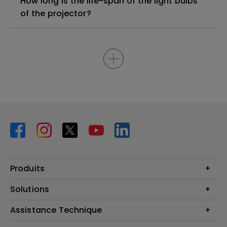
How long is the life-span of the light bulbs
of the projector?
Produits
Vidéoprojecteurs
Solutions
Moniteurs
Business Display
Assistance Technique
Éclairage