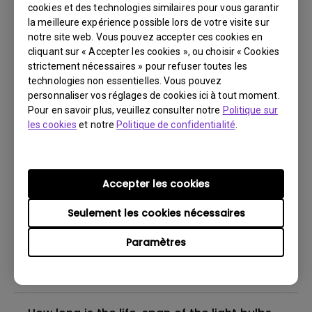
After covering the lamp lens while projector
cookies et des technologies similaires pour vous garantir
is on, the image is now blurred.
la meilleure expérience possible lors de votre visite sur
notre site web. Vous pouvez accepter ces cookies en
cliquant sur « Accepter les cookies », ou choisir « Cookies
Can I leave my projector turned on 24/7?
strictement nécessaires » pour refuser toutes les
technologies non essentielles. Vous pouvez
personnaliser vos réglages de cookies ici à tout moment.
What is BenQ Short-Throw Technology?
Pour en savoir plus, veuillez consulter notre
Politique sur
les cookies
et notre
Politique de confidentialité
.
What is the difference between DLP
projectors and LCD projectors?
Accepter les cookies
Why is the lamp is not as bright (or
Seulement les cookies nécessaires
dimmed) after using for a period of time?
Paramètres
What reason will cause lamp to
breakdown?