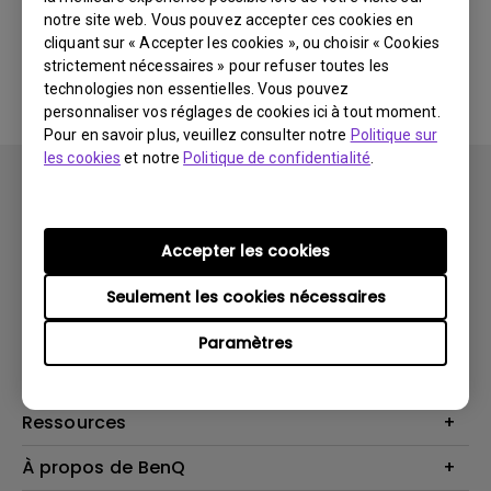
notre site web. Vous pouvez accepter ces cookies en
cliquant sur « Accepter les cookies », ou choisir « Cookies
Aucune FAQ associée
strictement nécessaires » pour refuser toutes les
technologies non essentielles. Vous pouvez
personnaliser vos réglages de cookies ici à tout moment.
Pour en savoir plus, veuillez consulter notre
Politique sur
les cookies
et notre
Politique de confidentialité
.
Accepter les cookies
Produits
Seulement les cookies nécessaires
Vidéoprojecteurs
Solutions
Paramètres
Moniteurs
Business Display
Assistance Technique
Éclairage
Haut-parleur
Contactez-nous
Ressources
Download Search
Centre de connaissances
À propos de BenQ
Recycling