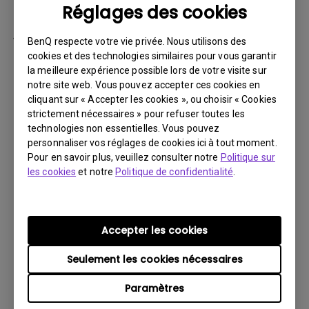
Réglages des cookies
par la suite.
Vous devez retourner le Produit à BenQ,
BenQ respecte votre vie privée. Nous utilisons des
sauf indication contraire de BenQ, ou à un
cookies et des technologies similaires pour vous garantir
la meilleure expérience possible lors de votre visite sur
prestataire de services agréé BenQ. Vous
notre site web. Vous pouvez accepter ces cookies en
devez prépayer les frais d’expédition, taxes
cliquant sur « Accepter les cookies », ou choisir « Cookies
d’exportation, droits de douane et toutes
strictement nécessaires » pour refuser toutes les
charges associées au transport du Produit
technologies non essentielles. Vous pouvez
personnaliser vos réglages de cookies ici à tout moment.
BenQ. De plus, vous êtes responsable de
Pour en savoir plus, veuillez consulter notre
Politique sur
l’assurance du Produit expédié et assumez
les cookies
et notre
Politique de confidentialité
.
le risque de perte des colis.
Tous les Produits retournés doivent être
accompagnés (i) des matériaux d’expédition
Accepter les cookies
et d’emballage d’origine, (ii) d’une description
Seulement les cookies nécessaires
du symptôme du Produit BenQ et (iii) d’une
preuve du lieu et de la date d’achat. Le
Paramètres
numéro RMA doit être clairement inscrit sur