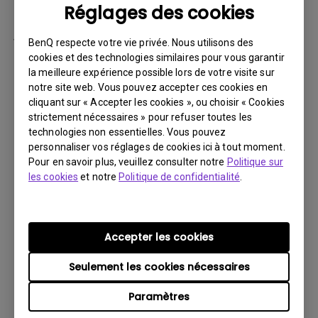
Réglages des cookies
par la suite.
Vous devez retourner le Produit à BenQ,
BenQ respecte votre vie privée. Nous utilisons des
sauf indication contraire de BenQ, ou à un
cookies et des technologies similaires pour vous garantir
la meilleure expérience possible lors de votre visite sur
prestataire de services agréé BenQ. Vous
notre site web. Vous pouvez accepter ces cookies en
devez prépayer les frais d’expédition, taxes
cliquant sur « Accepter les cookies », ou choisir « Cookies
d’exportation, droits de douane et toutes
strictement nécessaires » pour refuser toutes les
charges associées au transport du Produit
technologies non essentielles. Vous pouvez
personnaliser vos réglages de cookies ici à tout moment.
BenQ. De plus, vous êtes responsable de
Pour en savoir plus, veuillez consulter notre
Politique sur
l’assurance du Produit expédié et assumez
les cookies
et notre
Politique de confidentialité
.
le risque de perte des colis.
Tous les Produits retournés doivent être
accompagnés (i) des matériaux d’expédition
Accepter les cookies
et d’emballage d’origine, (ii) d’une description
Seulement les cookies nécessaires
du symptôme du Produit BenQ et (iii) d’une
preuve du lieu et de la date d’achat. Le
Paramètres
numéro RMA doit être clairement inscrit sur