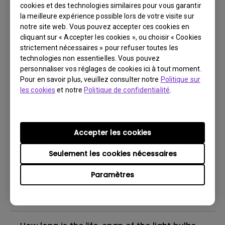
After covering the lamp lens while projector
cookies et des technologies similaires pour vous garantir
is on, the image is now blurred.
la meilleure expérience possible lors de votre visite sur
notre site web. Vous pouvez accepter ces cookies en
cliquant sur « Accepter les cookies », ou choisir « Cookies
Can I leave my projector turned on 24/7?
strictement nécessaires » pour refuser toutes les
technologies non essentielles. Vous pouvez
personnaliser vos réglages de cookies ici à tout moment.
What is BenQ Short-Throw Technology?
Pour en savoir plus, veuillez consulter notre
Politique sur
les cookies
et notre
Politique de confidentialité
.
What is the difference between DLP
projectors and LCD projectors?
Accepter les cookies
Why is the lamp is not as bright (or
Seulement les cookies nécessaires
dimmed) after using for a period of time?
Paramètres
What reason will cause lamp to
breakdown?