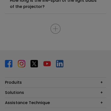
How long is the life-span of the light bulbs
of the projector?
Produits
Vidéoprojecteurs
Solutions
Moniteurs
Business Display
Assistance Technique
Éclairage