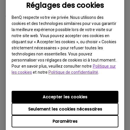
Réglages des cookies
par la suite.
Vous devez retourner le Produit à BenQ,
BenQ respecte votre vie privée. Nous utilisons des
sauf indication contraire de BenQ, ou à un
cookies et des technologies similaires pour vous garantir
la meilleure expérience possible lors de votre visite sur
prestataire de services agréé BenQ. Vous
notre site web. Vous pouvez accepter ces cookies en
devez prépayer les frais d’expédition, taxes
cliquant sur « Accepter les cookies », ou choisir « Cookies
d’exportation, droits de douane et toutes
strictement nécessaires » pour refuser toutes les
charges associées au transport du Produit
technologies non essentielles. Vous pouvez
personnaliser vos réglages de cookies ici à tout moment.
BenQ. De plus, vous êtes responsable de
Pour en savoir plus, veuillez consulter notre
Politique sur
l’assurance du Produit expédié et assumez
les cookies
et notre
Politique de confidentialité
.
le risque de perte des colis.
Tous les Produits retournés doivent être
accompagnés (i) des matériaux d’expédition
Accepter les cookies
et d’emballage d’origine, (ii) d’une description
Seulement les cookies nécessaires
du symptôme du Produit BenQ et (iii) d’une
preuve du lieu et de la date d’achat. Le
Paramètres
numéro RMA doit être clairement inscrit sur