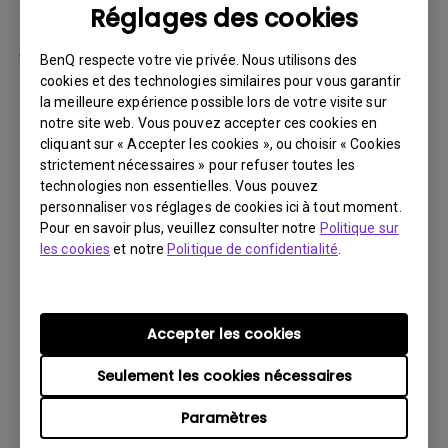
Réglages des cookies
par la suite.
Vous devez retourner le Produit à BenQ,
BenQ respecte votre vie privée. Nous utilisons des
sauf indication contraire de BenQ, ou à un
cookies et des technologies similaires pour vous garantir
la meilleure expérience possible lors de votre visite sur
prestataire de services agréé BenQ. Vous
notre site web. Vous pouvez accepter ces cookies en
devez prépayer les frais d’expédition, taxes
cliquant sur « Accepter les cookies », ou choisir « Cookies
d’exportation, droits de douane et toutes
strictement nécessaires » pour refuser toutes les
charges associées au transport du Produit
technologies non essentielles. Vous pouvez
personnaliser vos réglages de cookies ici à tout moment.
BenQ. De plus, vous êtes responsable de
Pour en savoir plus, veuillez consulter notre
Politique sur
l’assurance du Produit expédié et assumez
les cookies
et notre
Politique de confidentialité
.
le risque de perte des colis.
Tous les Produits retournés doivent être
accompagnés (i) des matériaux d’expédition
Accepter les cookies
et d’emballage d’origine, (ii) d’une description
Seulement les cookies nécessaires
du symptôme du Produit BenQ et (iii) d’une
preuve du lieu et de la date d’achat. Le
Paramètres
numéro RMA doit être clairement inscrit sur