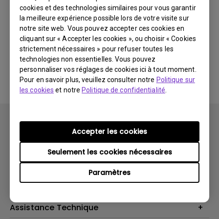
cookies et des technologies similaires pour vous garantir
Dernières
0 résultats
nouveautés
la meilleure expérience possible lors de votre visite sur
notre site web. Vous pouvez accepter ces cookies en
cliquant sur « Accepter les cookies », ou choisir « Cookies
strictement nécessaires » pour refuser toutes les
technologies non essentielles. Vous pouvez
Aucune vidéo associée
personnaliser vos réglages de cookies ici à tout moment.
Pour en savoir plus, veuillez consulter notre
Politique sur
les cookies
et notre
Politique de confidentialité
.
Accepter les cookies
Seulement les cookies nécessaires
Produits
Paramètres
Vidéoprojecteurs
Solutions
Moniteurs
Business Display
Assistance Technique
Éclairage