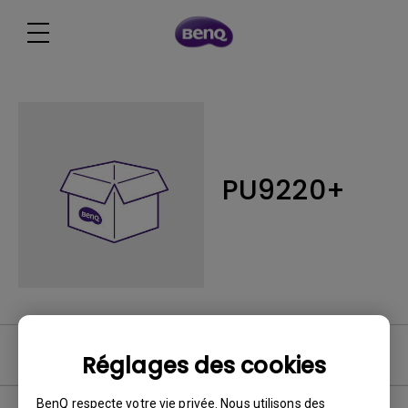
PU9220+
FAQ vidéo
Réglages des cookies
BenQ respecte votre vie privée. Nous utilisons des