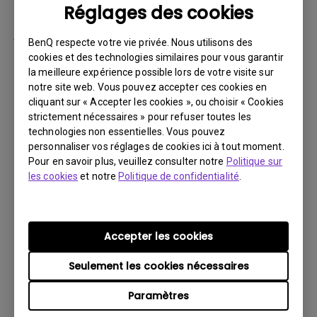
Réglages des cookies
par la suite.
Vous devez retourner le Produit à BenQ,
BenQ respecte votre vie privée. Nous utilisons des
sauf indication contraire de BenQ, ou à un
cookies et des technologies similaires pour vous garantir
la meilleure expérience possible lors de votre visite sur
prestataire de services agréé BenQ. Vous
notre site web. Vous pouvez accepter ces cookies en
devez prépayer les frais d’expédition, taxes
cliquant sur « Accepter les cookies », ou choisir « Cookies
d’exportation, droits de douane et toutes
strictement nécessaires » pour refuser toutes les
charges associées au transport du Produit
technologies non essentielles. Vous pouvez
personnaliser vos réglages de cookies ici à tout moment.
BenQ. De plus, vous êtes responsable de
Pour en savoir plus, veuillez consulter notre
Politique sur
l’assurance du Produit expédié et assumez
les cookies
et notre
Politique de confidentialité
.
le risque de perte des colis.
Tous les Produits retournés doivent être
accompagnés (i) des matériaux d’expédition
Accepter les cookies
et d’emballage d’origine, (ii) d’une description
Seulement les cookies nécessaires
du symptôme du Produit BenQ et (iii) d’une
preuve du lieu et de la date d’achat. Le
Paramètres
numéro RMA doit être clairement inscrit sur