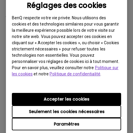
Réglages des cookies
par la suite.
Vous devez retourner le Produit à BenQ,
BenQ respecte votre vie privée. Nous utilisons des
sauf indication contraire de BenQ, ou à un
cookies et des technologies similaires pour vous garantir
la meilleure expérience possible lors de votre visite sur
prestataire de services agréé BenQ. Vous
notre site web. Vous pouvez accepter ces cookies en
devez prépayer les frais d’expédition, taxes
cliquant sur « Accepter les cookies », ou choisir « Cookies
d’exportation, droits de douane et toutes
strictement nécessaires » pour refuser toutes les
charges associées au transport du Produit
technologies non essentielles. Vous pouvez
personnaliser vos réglages de cookies ici à tout moment.
BenQ. De plus, vous êtes responsable de
Pour en savoir plus, veuillez consulter notre
Politique sur
l’assurance du Produit expédié et assumez
les cookies
et notre
Politique de confidentialité
.
le risque de perte des colis.
Tous les Produits retournés doivent être
accompagnés (i) des matériaux d’expédition
Accepter les cookies
et d’emballage d’origine, (ii) d’une description
Seulement les cookies nécessaires
du symptôme du Produit BenQ et (iii) d’une
preuve du lieu et de la date d’achat. Le
Paramètres
numéro RMA doit être clairement inscrit sur