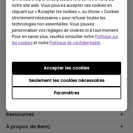
notre site web. Vous pouvez accepter ces cookies en
cliquant sur « Accepter les cookies », ou choisir « Cookies
Aucune FAQ associée
strictement nécessaires » pour refuser toutes les
technologies non essentielles. Vous pouvez
personnaliser vos réglages de cookies ici à tout moment.
Pour en savoir plus, veuillez consulter notre
Politique sur
les cookies
et notre
Politique de confidentialité
.
Accepter les cookies
Produits
Seulement les cookies nécessaires
Vidéoprojecteurs
Solutions
Paramètres
Moniteurs
Business Display
Assistance Technique
Éclairage
Haut-parleur
Contactez-nous
Ressources
Download Search
Centre de connaissances
À propos de BenQ
Recycling