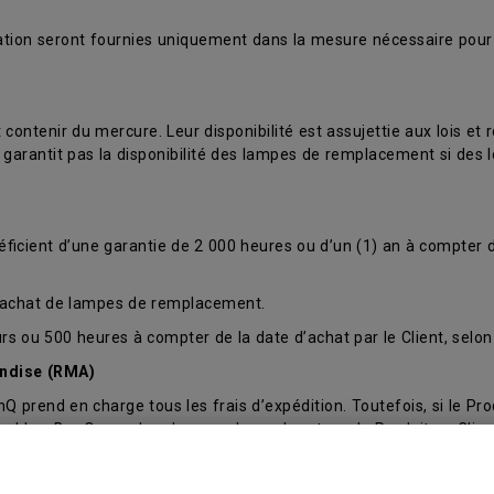
aration seront fournies uniquement dans la mesure nécessaire pour
ntenir du mercure. Leur disponibilité est assujettie aux lois et
arantit pas la disponibilité des lampes de remplacement si des l
éficient d’une garantie de 2 000 heures ou d’un (1) an à compter de
 l’achat de lampes de remplacement.
s ou 500 heures à compter de la date d’achat par le Client, selon 
andise (RMA)
nQ prend en charge tous les frais d’expédition. Toutefois, si le Prod
licables. BenQ prendra alors en charge le retour du Produit au Cli
)