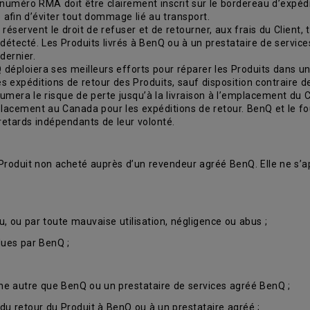
e numéro RMA doit être clairement inscrit sur le bordereau d’expédit
afin d’éviter tout dommage lié au transport.
servent le droit de refuser et de retourner, aux frais du Client, to
 détecté. Les Produits livrés à BenQ ou à un prestataire de servi
dernier.
déploiera ses meilleurs efforts pour réparer les Produits dans un 
les expéditions de retour des Produits, sauf disposition contraire 
mera le risque de perte jusqu’à la livraison à l’emplacement du Clie
placement au Canada pour les expéditions de retour. BenQ et le f
retards indépendants de leur volonté.
 Produit non acheté auprès d’un revendeur agréé BenQ. Elle ne s’ap
u, ou par toute mauvaise utilisation, négligence ou abus ;
dues par BenQ ;
onne autre que BenQ ou un prestataire de services agréé BenQ ;
du retour du Produit à BenQ ou à un prestataire agréé ;