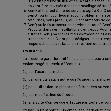
(iii) d’une preuve du lieu et de la date d’achat. L
doivent être envoyés dans un emballage sécurisé 
BenQ et le prestataire de services agréé BenQ se ré
BenQ ; ou (ii) pour lequel aucun problème n’a été
retournés, sans préavis, au Client aux frais de ce 
BenQ ou le fournisseur de services autorisé BenQ 
Produits dans ses installations d’entrepôt. Pour 
autorisé BenQ paiera les frais d’expédition et assu
transporteur. Le Client peut désigner un seul em
responsables des retards d’expédition ou autres 
Exclusions
La présente garantie limitée ne s’applique pas à un
endommagé ou rendu défectueux :
(a) par l’usure normale ;
(b) par une utilisation autre que l’usage normal prév
(c) par l’utilisation de pièces non fabriquées ou ven
(d) par modification du Produit ;
(e) à la suite d’un service effectué par toute pers
(f) par un transport ou un emballage inadéquat lors 