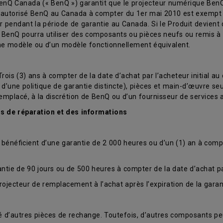
nQ Canada (« BenQ ») garantit que le projecteur numérique BenQ (
t autorisé BenQ au Canada à compter du 1er mai 2010 est exempt 
 pendant la période de garantie au Canada. Si le Produit devient
. BenQ pourra utiliser des composants ou pièces neufs ou remis à 
me modèle ou d’un modèle fonctionnellement équivalent.
is (3) ans à compter de la date d’achat par l’acheteur initial au d
jet d’une politique de garantie distincte), pièces et main-d’œuvre
remplacé, à la discrétion de BenQ ou d’un fournisseur de services a
es de réparation et des informations
bénéficient d’une garantie de 2 000 heures ou d’un (1) an à compte
ie de 90 jours ou de 500 heures à compter de la date d’achat par 
rojecteur de remplacement à l’achat après l’expiration de la garant
ité d’autres pièces de rechange. Toutefois, d’autres composants p