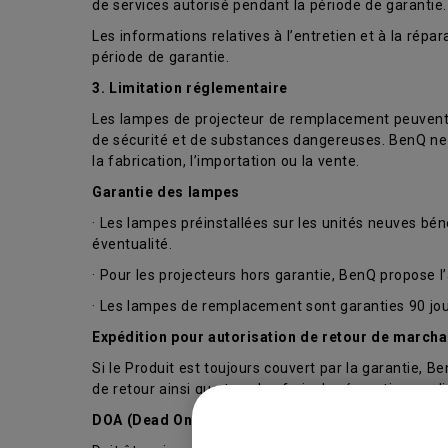
de services autorisé pendant la période de garantie.
Les informations relatives à l’entretien et à la rép
période de garantie.
3. Limitation réglementaire
Les lampes de projecteur de remplacement peuvent co
de sécurité et de substances dangereuses. BenQ ne g
la fabrication, l’importation ou la vente.
Garantie des lampes
· Les lampes préinstallées sur les unités neuves bén
éventualité.
· Pour les projecteurs hors garantie, BenQ propose
· Les lampes de remplacement sont garanties 90 jour
Expédition pour autorisation de retour de march
Si le Produit est toujours couvert par la garantie, Be
de retour ainsi que tous les frais de réparation app
DOA (Dead On Arrival – Défectueux à la réception