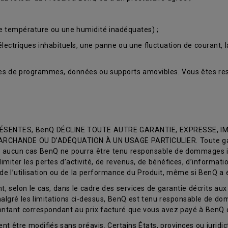
e température ou une humidité inadéquates) ;
lectriques inhabituels, une panne ou une fluctuation de courant, la
s de programmes, données ou supports amovibles. Vous êtes res
SENTES, BenQ DÉCLINE TOUTE AUTRE GARANTIE, EXPRESSE, IMP
CHANDE OU D’ADÉQUATION À UN USAGE PARTICULIER. Toute garanti
 En aucun cas BenQ ne pourra être tenu responsable de dommages in
limiter les pertes d’activité, de revenus, de bénéfices, d’informat
t de l’utilisation ou de la performance du Produit, même si BenQ a
 selon le cas, dans le cadre des services de garantie décrits aux 
, malgré les limitations ci-dessus, BenQ est tenu responsable de 
montant correspondant au prix facturé que vous avez payé à BenQ 
nt être modifiés sans préavis. Certains États, provinces ou juridict