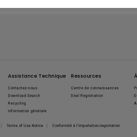
Assistance Technique
Ressources
À
Contactez-nous
Centre de connaissances
P
Download Search
Deal Registration
D
Recycling
A
Information générale
Terms of Use Notice
Conformité à l'importation/exportation