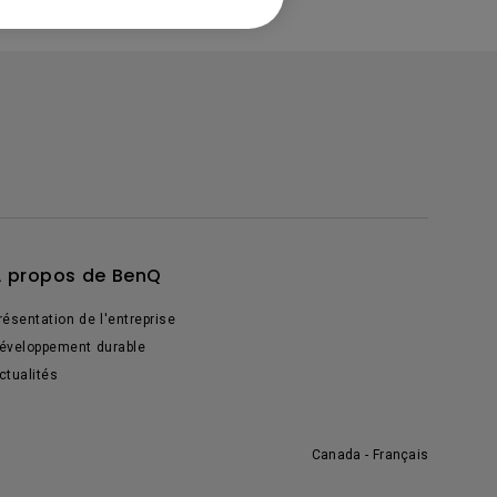
 propos de BenQ
résentation de l'entreprise
éveloppement durable
ctualités
Canada - Français