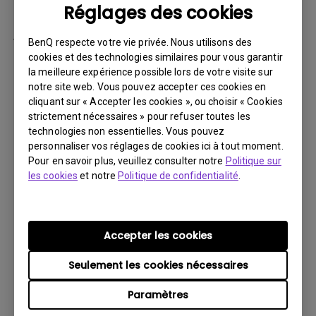
Réglages des cookies
par la suite.
Vous devez retourner le Produit à BenQ,
BenQ respecte votre vie privée. Nous utilisons des
sauf indication contraire de BenQ, ou à un
cookies et des technologies similaires pour vous garantir
la meilleure expérience possible lors de votre visite sur
prestataire de services agréé BenQ. Vous
notre site web. Vous pouvez accepter ces cookies en
devez prépayer les frais d’expédition, taxes
cliquant sur « Accepter les cookies », ou choisir « Cookies
d’exportation, droits de douane et toutes
strictement nécessaires » pour refuser toutes les
charges associées au transport du Produit
technologies non essentielles. Vous pouvez
personnaliser vos réglages de cookies ici à tout moment.
BenQ. De plus, vous êtes responsable de
Pour en savoir plus, veuillez consulter notre
Politique sur
l’assurance du Produit expédié et assumez
les cookies
et notre
Politique de confidentialité
.
le risque de perte des colis.
Tous les Produits retournés doivent être
accompagnés (i) des matériaux d’expédition
Accepter les cookies
et d’emballage d’origine, (ii) d’une description
Seulement les cookies nécessaires
du symptôme du Produit BenQ et (iii) d’une
preuve du lieu et de la date d’achat. Le
Paramètres
numéro RMA doit être clairement inscrit sur