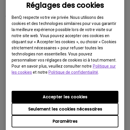
Réglages des cookies
par la suite.
Vous devez retourner le Produit à BenQ,
BenQ respecte votre vie privée. Nous utilisons des
sauf indication contraire de BenQ, ou à un
cookies et des technologies similaires pour vous garantir
la meilleure expérience possible lors de votre visite sur
prestataire de services agréé BenQ. Vous
notre site web. Vous pouvez accepter ces cookies en
devez prépayer les frais d’expédition, taxes
cliquant sur « Accepter les cookies », ou choisir « Cookies
d’exportation, droits de douane et toutes
strictement nécessaires » pour refuser toutes les
charges associées au transport du Produit
technologies non essentielles. Vous pouvez
personnaliser vos réglages de cookies ici à tout moment.
BenQ. De plus, vous êtes responsable de
Pour en savoir plus, veuillez consulter notre
Politique sur
l’assurance du Produit expédié et assumez
les cookies
et notre
Politique de confidentialité
.
le risque de perte des colis.
Tous les Produits retournés doivent être
accompagnés (i) des matériaux d’expédition
Accepter les cookies
et d’emballage d’origine, (ii) d’une description
Seulement les cookies nécessaires
du symptôme du Produit BenQ et (iii) d’une
preuve du lieu et de la date d’achat. Le
Paramètres
numéro RMA doit être clairement inscrit sur