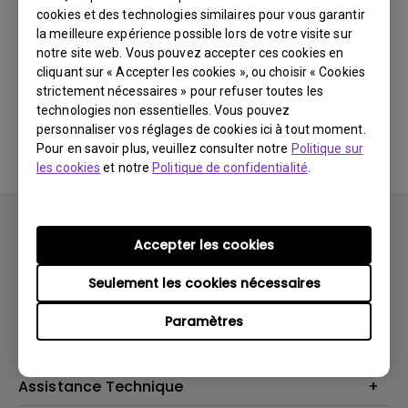
cookies et des technologies similaires pour vous garantir
Dernières
0 résultats
nouveautés
la meilleure expérience possible lors de votre visite sur
notre site web. Vous pouvez accepter ces cookies en
cliquant sur « Accepter les cookies », ou choisir « Cookies
strictement nécessaires » pour refuser toutes les
technologies non essentielles. Vous pouvez
Aucune vidéo associée
personnaliser vos réglages de cookies ici à tout moment.
Pour en savoir plus, veuillez consulter notre
Politique sur
les cookies
et notre
Politique de confidentialité
.
Accepter les cookies
Seulement les cookies nécessaires
Produits
Paramètres
Vidéoprojecteurs
Solutions
Moniteurs
Business Display
Assistance Technique
Éclairage