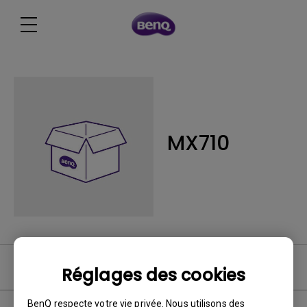
MX710
FAQ vidéo
Réglages des cookies
BenQ respecte votre vie privée. Nous utilisons des