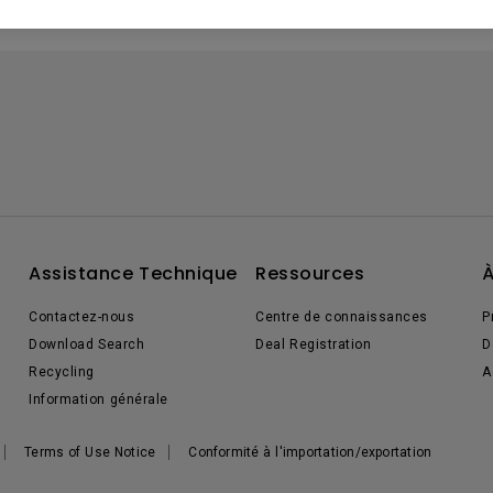
Assistance Technique
Ressources
À
Contactez-nous
Centre de connaissances
P
Download Search
Deal Registration
D
Recycling
A
Information générale
Terms of Use Notice
Conformité à l'importation/exportation