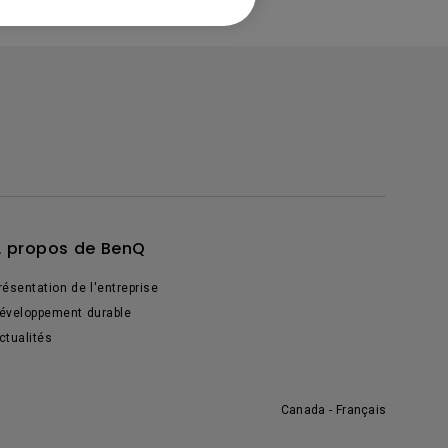
 propos de BenQ
résentation de l'entreprise
éveloppement durable
ctualités
Canada - Français