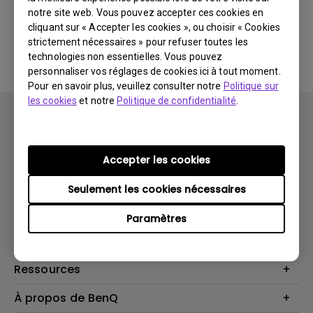
notre site web. Vous pouvez accepter ces cookies en
cliquant sur « Accepter les cookies », ou choisir « Cookies
Aucune FAQ associée
strictement nécessaires » pour refuser toutes les
technologies non essentielles. Vous pouvez
personnaliser vos réglages de cookies ici à tout moment.
Pour en savoir plus, veuillez consulter notre
Politique sur
les cookies
et notre
Politique de confidentialité
.
Accepter les cookies
Produits
Seulement les cookies nécessaires
Vidéoprojecteurs
Solutions
Paramètres
Moniteurs
Business Display
Assistance Technique
Éclairage
Haut-parleur
Contactez-nous
Ressources
Download Search
Centre de connaissances
À propos de BenQ
Recycling