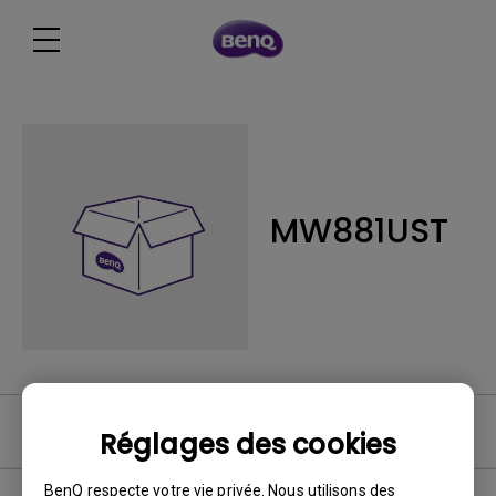
MW881UST
FAQ vidéo
Réglages des cookies
BenQ respecte votre vie privée. Nous utilisons des