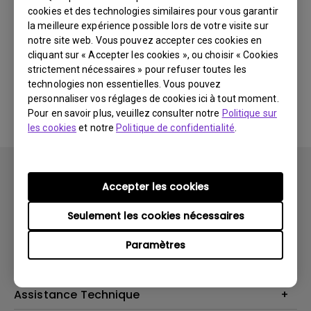
cookies et des technologies similaires pour vous garantir
Dernières
0 résultats
nouveautés
la meilleure expérience possible lors de votre visite sur
notre site web. Vous pouvez accepter ces cookies en
cliquant sur « Accepter les cookies », ou choisir « Cookies
strictement nécessaires » pour refuser toutes les
technologies non essentielles. Vous pouvez
Aucune vidéo associée
personnaliser vos réglages de cookies ici à tout moment.
Pour en savoir plus, veuillez consulter notre
Politique sur
les cookies
et notre
Politique de confidentialité
.
Accepter les cookies
Seulement les cookies nécessaires
Produits
Paramètres
Vidéoprojecteurs
Solutions
Moniteurs
Business Display
Assistance Technique
Éclairage