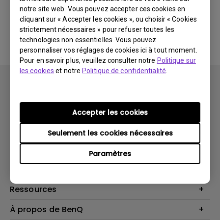
notre site web. Vous pouvez accepter ces cookies en
cliquant sur « Accepter les cookies », ou choisir « Cookies
Aucune FAQ associée
strictement nécessaires » pour refuser toutes les
technologies non essentielles. Vous pouvez
personnaliser vos réglages de cookies ici à tout moment.
Pour en savoir plus, veuillez consulter notre
Politique sur
les cookies
et notre
Politique de confidentialité
.
Accepter les cookies
Produits
Seulement les cookies nécessaires
Vidéoprojecteurs
Solutions
Paramètres
Moniteurs
Business Display
Assistance Technique
Éclairage
Haut-parleur
Contactez-nous
Ressources
Download Search
Centre de connaissances
À propos de BenQ
Recycling