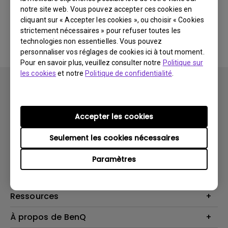
notre site web. Vous pouvez accepter ces cookies en
cliquant sur « Accepter les cookies », ou choisir « Cookies
Aucune FAQ associée
strictement nécessaires » pour refuser toutes les
technologies non essentielles. Vous pouvez
personnaliser vos réglages de cookies ici à tout moment.
Pour en savoir plus, veuillez consulter notre
Politique sur
les cookies
et notre
Politique de confidentialité
.
Accepter les cookies
Produits
Seulement les cookies nécessaires
Vidéoprojecteurs
Solutions
Paramètres
Moniteurs
Business Display
Assistance Technique
Éclairage
Haut-parleur
Contactez-nous
Ressources
Download Search
Centre de connaissances
À propos de BenQ
Recycling