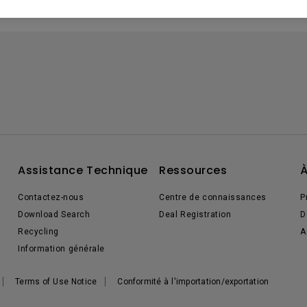
Assistance Technique
Ressources
À
Contactez-nous
Centre de connaissances
P
Download Search
Deal Registration
D
Recycling
A
Information générale
Terms of Use Notice
Conformité à l'importation/exportation