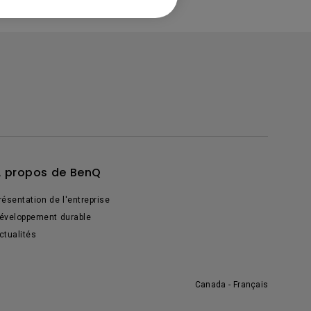
 propos de BenQ
résentation de l'entreprise
éveloppement durable
ctualités
Canada - Français