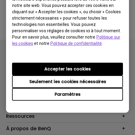
notre site web. Vous pouvez accepter ces cookies en
cliquant sur « Accepter les cookies », ou choisir « Cookies
Aucune FAQ associée
strictement nécessaires » pour refuser toutes les
technologies non essentielles. Vous pouvez
personnaliser vos réglages de cookies ici à tout moment.
Pour en savoir plus, veuillez consulter notre
Politique sur
les cookies
et notre
Politique de confidentialité
.
Accepter les cookies
Produits
Seulement les cookies nécessaires
Vidéoprojecteurs
Solutions
Paramètres
Moniteurs
Business Display
Assistance Technique
Éclairage
Haut-parleur
Contactez-nous
Ressources
Download Search
Centre de connaissances
À propos de BenQ
Recycling